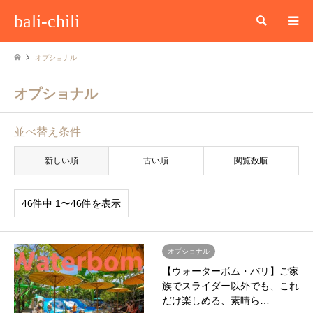
bali-chili
検索
オプショナル
オプショナル
並べ替え条件
新しい順
古い順
閲覧数順
46件中 1〜46件を表示
オプショナル
【ウォーターボム・バリ】ご家
族でスライダー以外でも、これ
だけ楽しめる、素晴ら…