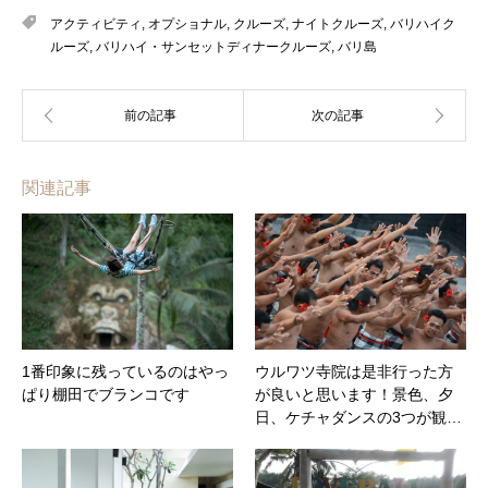
アクティビティ
,
オプショナル
,
クルーズ
,
ナイトクルーズ
,
バリハイク
ルーズ
,
バリハイ・サンセットディナークルーズ
,
バリ島
関連記事
1番印象に残っているのはやっ
ウルワツ寺院は是非行った方
ぱり棚田でブランコです
が良いと思います！景色、夕
日、ケチャダンスの3つが観…