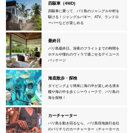
四駆車（4WD)
四駆車に乗って、バリ島のジャングルや村を
駆ける！ジャングルバギー、ATV、ランドロ
ーバーなどが楽しめる
最終日
バリ島最終日。深夜のフライトまでの時間を
ホテルや憧れのヴィラで過ごせるデイユース
パッケージ
海底散歩・探検
ダイビングより簡単に海の中が楽しめる潜水
艦や海の中を歩くシーウィークで、バリ島の
海を探検！
カーチャーター
バリ島を動き回るなら、バリ島現地旅行会社
のバリチリのカーチャーター（チャーターカ