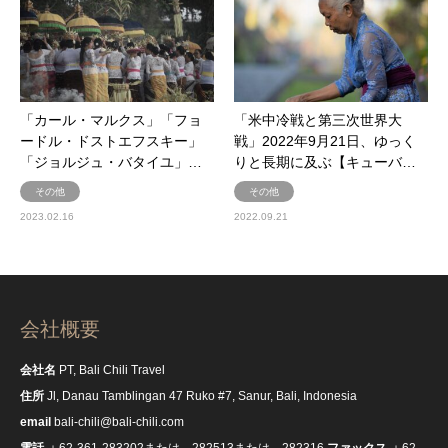
「カール・マルクス」「フョ
「米中冷戦と第三次世界大
ードル・ドストエフスキー」
戦」2022年9月21日、ゆっく
「ジョルジュ・バタイユ」…
りと長期に及ぶ【キューバ…
その他
その他
2023.02.16
2022.09.21
会社概要
会社名
PT, Bali Chili Travel
住所
Jl, Danau Tamblingan 47 Ruko #7, Sanur, Bali, Indonesia
email
bali-chili@bali-chili.com
電話
＋62-361-283202または、282513または、282316
ファックス
＋62-