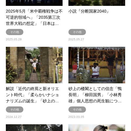
2025年5月「米中覇権戦争は不
小説『分断国家2040』
可逆的領域へ」「2035第三次
世界大戦の想定」「日本は…
その他
その他
2025.05.28
2025.05.27
解説「近代の終焉と新オリエ
砂上の楼閣としての信念「鴨
ント時代」「柔らかいナショ
長明」「柳田国男」「小林秀
ナリズムの誕生」「砂上の…
雄」個人思想の死生観につ…
その他
その他
2024.12.27
2023.03.05