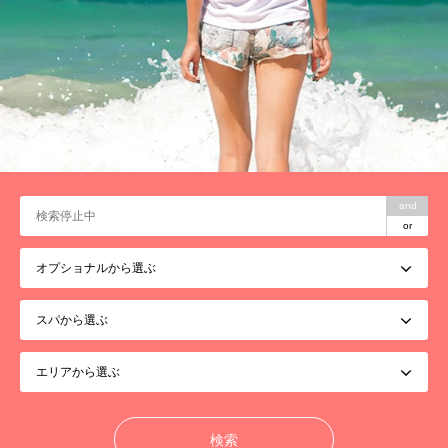
and
or