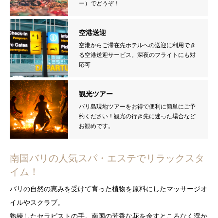
ー）でどうぞ！
空港送迎
空港からご滞在先ホテルへの送迎に利用でき
る空港送迎サービス。深夜のフライトにも対
応可
観光ツアー
バリ島現地ツアーをお得で便利に簡単にご予
約ください！観光の行き先に迷った場合など
お勧めです。
南国バリの人気スパ・エステでリラックスタ
イム！
バリの自然の恵みを受けて育った植物を原料にしたマッサージオ
イルやスクラブ。
熟練したセラピストの手。南国の芳香な花を余すところなく浮か