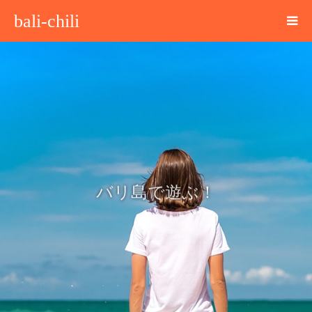
bali-chili
バリ島で遊ぶ！
海で！山で！川で！動物と！
子どもから大人まで楽しめるオプショナル・アクティビティを格安でご予約
いただけます！