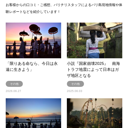
お客様からの口コミ・ご感想、バリチリスタッフによるバリ島現地情報や体
験レポートなどを紹介しています！
「限りある命なら、今日は永
小説『国家崩壊2025』 南海
遠に生きよう」
トラフ地震によって日本はガ
ザ地区となる
その他
その他
2026.06.27
2025.06.03