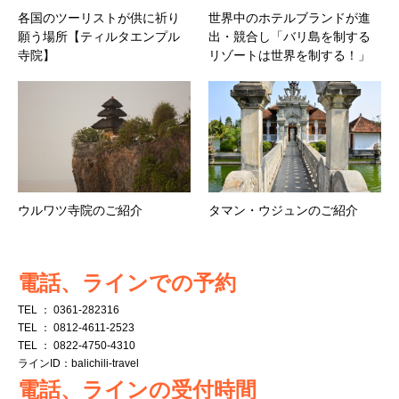
各国のツーリストが供に祈り
世界中のホテルブランドが進
願う場所【ティルタエンプル
出・競合し「バリ島を制する
寺院】
リゾートは世界を制する！」
ウルワツ寺院のご紹介
タマン・ウジュンのご紹介
電話、ラインでの予約
TEL ： 0361-282316
TEL ： 0812-4611-2523
TEL ： 0822-4750-4310
ラインID：balichili-travel
電話、ラインの受付時間