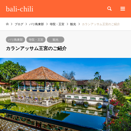
bali-chili
検索
ブログ
バリ島東部
寺院・王宮
観光
カランアッサム王宮のご紹介
バリ島東部
寺院・王宮
観光
カランアッサム王宮のご紹介