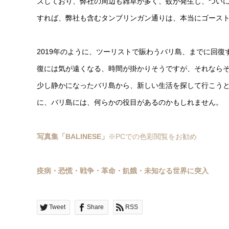
ズしており、弊社の周辺も雑草が多く、蚊が発生し、ついに
すれば、弊社も含むタンブリンガン通りは、本当にゴース
2019年のように、ツーリストで賑わうバリ島、までに回復
復には気が遠くなる、時間が掛かりそうですが、それなら
少し静かになったバリ島から、新しい生活を探して行こう
に、バリ島には、何らかの役目があるのかもしれません。
写真集「BALINESE」
※PCでの色彩閲覧をお勧め
疫病・恐慌・戦争・革命・飢餓・未知なる世界に突入
Tweet
Share
RSS