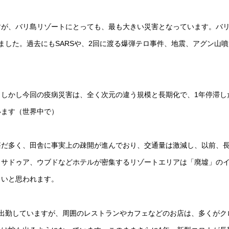
すが、バリ島リゾートにとっても、最も大きい災害となっています。バ
ました。過去にもSARSや、2回に渡る爆弾テロ事件、地震、アグン山噴
しかし今回の疫病災害は、全く次元の違う規模と長期化で、1年停滞し
います（世界中で）
甚だ多く、田舎に事実上の疎開が進んでおり、交通量は激減し、以前、
ヌサドゥア、ウブドなどホテルが密集するリゾートエリアは「廃墟」の
きいと思われます。
出勤していますが、周囲のレストランやカフェなどのお店は、多くがク