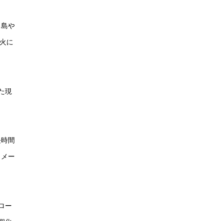
リ島や
火に
た現
長時間
イメー
ロー