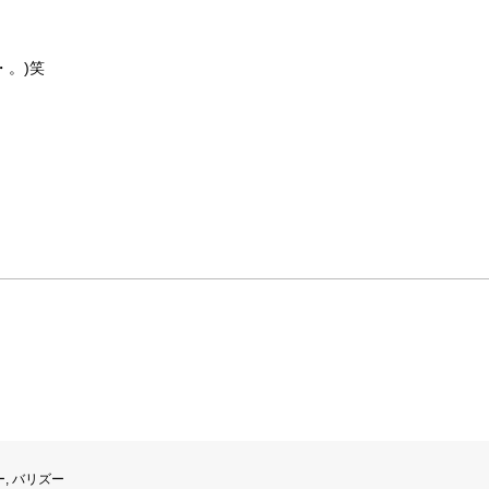
・。)笑
ー
,
バリズー