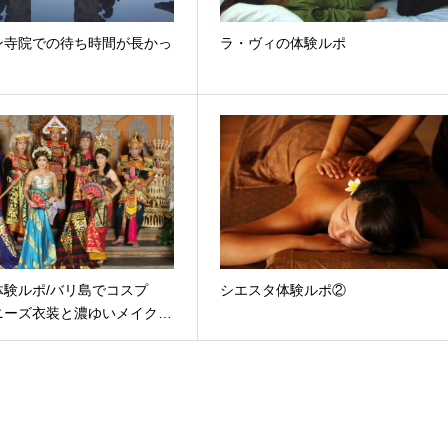
ン寺院での待ち時間が長かっ
ラ・ヴィの体験ルポ
体験ルポ/バリ島でコスプ
シエスタ体験ルポ②
ニーズ衣装と濃ゆいメイク…