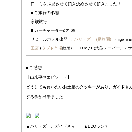
口コミを拝見させて頂き決めさせて頂きました！
■ ご旅行の形態
家族旅行
■ カーチャーターの行程
サヌールホテル出発 →
バリ・ズー (動物園)
→ iiga
王宮
(
ウブド市場
散策) → Hardy’s (大型スーパー) 
■ ご感想
【出来事やエピソード】
どうしても買いたいお土産のクッキーがあり、ガイドさ
する事が出来ました！
▲バリ・ズー、ガイドさん ▲BBQランチ