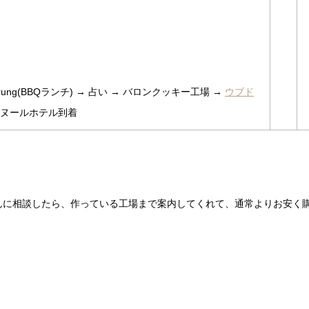
 warung(BBQランチ) → 占い → バロンクッキー工場 →
ウブド
→ サヌールホテル到着
んに相談したら、作っている工場まで案内してくれて、通常よりお安く