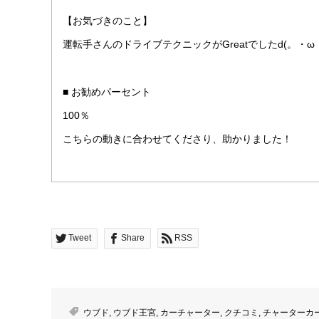
【お気づきのこと】
運転手さんのドライブテクニックがGreatでしたd(。・ω
■ お勧めパーセント
100％
こちらの動きに合わせてくださり、助かりました！
Tweet
Share
RSS
ウブド
,
ウブド王宮
,
カーチャーター
,
クチコミ
,
チャーターカ