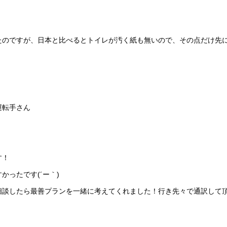
たのですが、日本と比べるとトイレが汚く紙も無いので、その点だけ先
転手さん
す！
ったです(´ー｀)
相談したら最善プランを一緒に考えてくれました！行き先々で通訳して