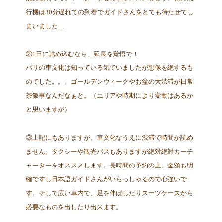
行機は
30
分遅れての到着でガイドさんをとても待たせてし
まいました…
②1日に詰め込むなら、延長を覚悟で！
バリの車文化は知っている気でいましたが想像を絶するも
のでした。。。ゴールデンウィークやお盆の大渋滞が日常
茶飯事なんだなぁと。（エリアや時期により変動はあるか
と思いますが）
③上記にもありますが、車文化なうえに渋滞で時間が読め
ません。タクシーや観光バスもありますが絶対絶対カーチ
ャーターをオススメします。長時間の予約の上、金額も明
確ですし日本語ガイドさんがいらっしゃるので心強いで
す。そして広い車内で、足を伸ばしたりスーツケースから
必要なものを出したり出来ます。