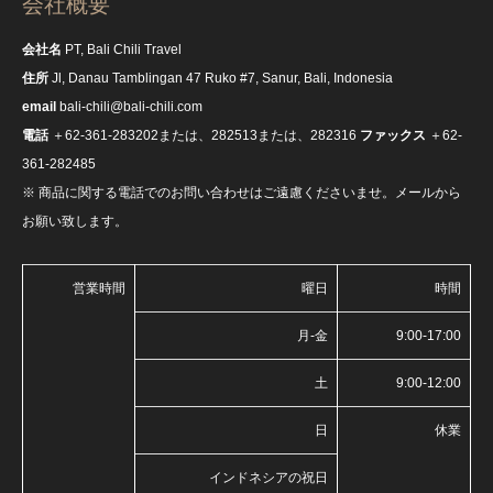
会社概要
会社名
PT, Bali Chili Travel
住所
Jl, Danau Tamblingan 47 Ruko #7, Sanur, Bali, Indonesia
email
bali-chili@bali-chili.com
電話
＋62-361-283202または、282513または、282316
ファックス
＋62-
361-282485
※ 商品に関する電話でのお問い合わせはご遠慮くださいませ。メールから
お願い致します。
営業時間
曜日
時間
月-金
9:00-17:00
土
9:00-12:00
日
休業
インドネシアの祝日