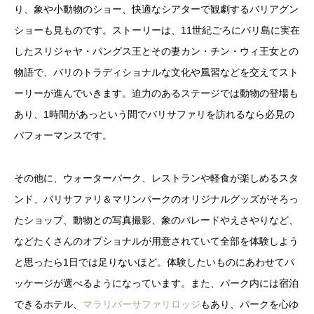
り、象や小動物のショー、快適なシアターで観劇するバリアグン
ショーも見ものです。ストーリーは、11世紀ごろにバリ島に実在
したスリジャヤ・パングス王とその妻カン・チン・ウィ王女との
物語で、バリのトラディショナルな文化や風習などを交えてスト
ーリーが進んでいきます。迫力のあるステージでは動物の登場も
あり、1時間があっという間でバリサファリを訪れるなら必見の
パフォーマンスです。
その他に、ウォーターパーク、レストランや軽食が楽しめるスタ
ンド、バリサファリ＆マリンパークのオリジナルグッズがそろっ
たショップ、動物との写真撮影、象のパレードやえさやりなど、
などたくさんのオプショナルが用意されていて全部を体験しよう
と思ったら1日では足りないほど。体験したいものにあわせてパ
ッケージが選べるようになっています。また、パーク内には宿泊
できるホテル、
マラリバーサファリロッジ
もあり、パークを心ゆ