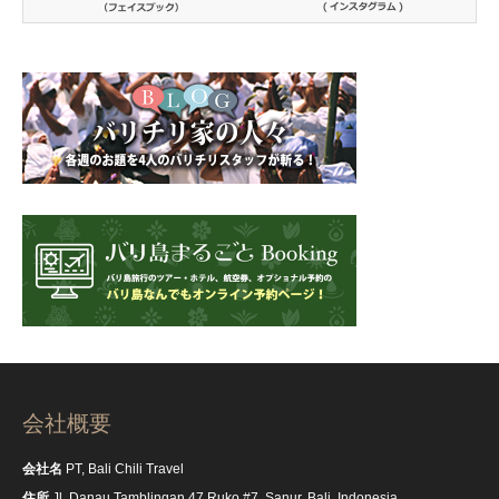
会社概要
会社名
PT, Bali Chili Travel
住所
Jl, Danau Tamblingan 47 Ruko #7, Sanur, Bali, Indonesia