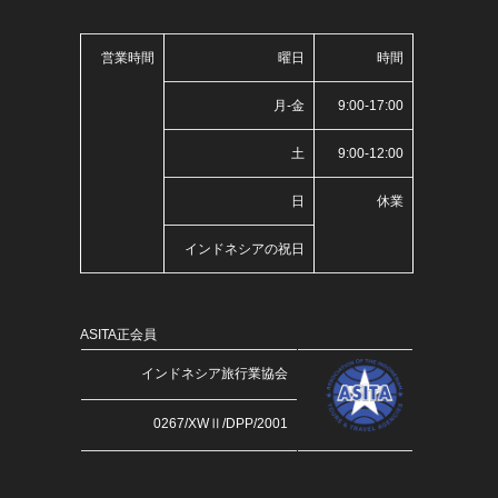
営業時間
曜日
時間
月-金
9:00-17:00
土
9:00-12:00
日
休業
インドネシアの祝日
ASITA正会員
インドネシア旅行業協会
0267/XWⅡ/DPP/2001