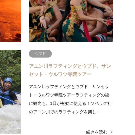
BBQディナー付ツアーウルワツ寺院でケチ
BBQ
ャダンスを見た後はシーフードBBQディナ
ャダン
ーをバリ島観光の定番、王道、お勧めN…
ーフー
続きを読む
ウブド
アユン川ラフティングとウブド、サン
セット・ウルワツ寺院ツアー
っておき
アユン川ラフティングとウブド、サンセッ
回るバリ
ト・ウルワツ寺院ツアーラフティングの後
るツアーで
に観光も。1日が有効に使える！ソベック社
なが…
のアユン川でのラフティングを楽し…
きを読む
続きを読む