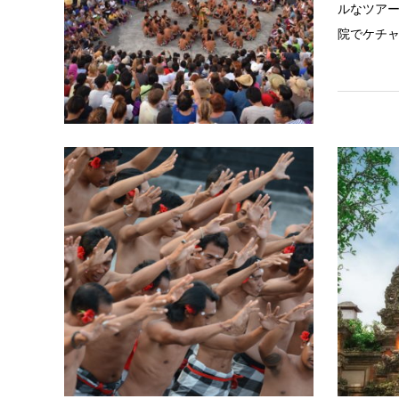
ルなツア
院でケチ
ウルワツ
ウルワツ
バリのバ
ウルワツ
のバリニ
ーウルワ
本格的な