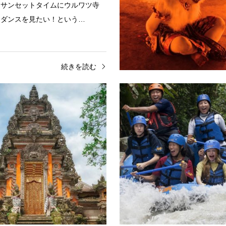
ーサンセットタイムにウルワツ寺
ャダンスを見たい！という…
続きを読む
寺院
ウブド
寺院とケチャダンス、ブンブ
バリ島丸ごとツアー
リニーズ・リスタフルデ…
バリ島丸ごとツアーここだけは行
寺院とケチャダンス、ブンブバリ
たいバリ島の人気観光地を一気に
ーズ・リスタフルディナー付ツア
島の人気観光地を1日でご案内す
ツ寺院でケチャダンスを見た後は
す。100kmという距離を移動し
バリ料理を楽しもうバリ島…
続きを読む
続