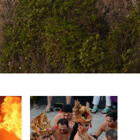
ウルワツ寺院
ウル
ウルワツ寺院とケチャダンス、シーフ
ウル
ードBBQディナー付ツアー
ターB
ウルワツ寺院とケチャダンス、シーフード
ウルワ