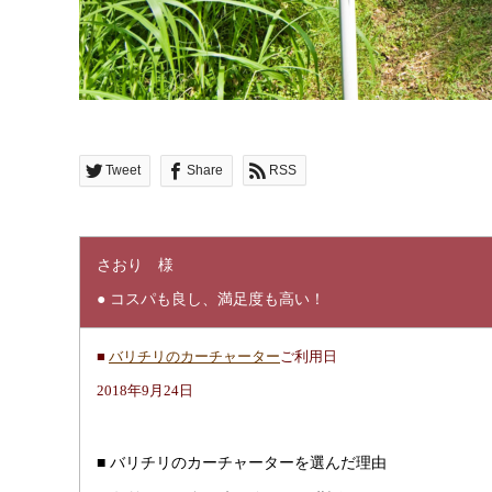
Tweet
Share
RSS
さおり 様
● コスパも良し、満足度も高い！
■
バリチリのカーチャーター
ご利用日
2018年9月24日
■ バリチリのカーチャーターを選んだ理由