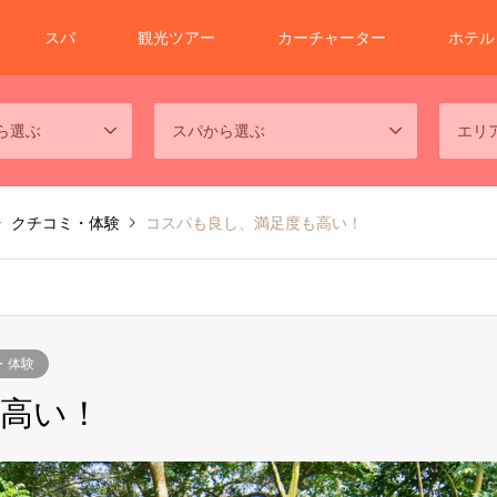
スパ
観光ツアー
カーチャーター
ホテル
ら選ぶ
スパから選ぶ
エリ
クチコミ・体験
コスパも良し、満足度も高い！
・体験
高い！