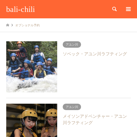
bali-chili
検索
オプショナル予約
アユン川
ソベック・アユン川ラフティング
アユン川
メイソンアドベンチャー・アユン
川ラフティング