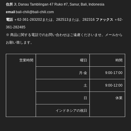
住所
Jl, Danau Tamblingan 47 Ruko #7, Sanur, Bali, Indonesia
email
bali-chili@bali-chili.com
電話
＋62-361-283202または、282513または、282316
ファックス
＋62-
361-282485
※ 商品に関する電話でのお問い合わせはご遠慮くださいませ。メールから
お願い致します。
営業時間
曜日
時間
月-金
9:00-17:00
土
9:00-12:00
日
休業
インドネシアの祝日